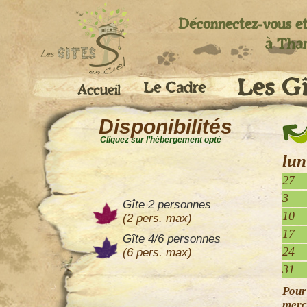
Disponibilités
Cliquez sur l’hébergement opté
lun
27
3
Gîte 2 personnes
10
(2 pers. max)
17
Gîte 4/6 personnes
24
(6 pers. max)
31
Pour
merc