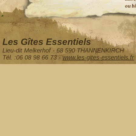
ou b
Les Gîtes Essentiels
Lieu-dit Melkerhof - 68 590 THANNENKIRCH
Tél. :06 08 98 66 73 -
www.les-gites-essentiels.fr