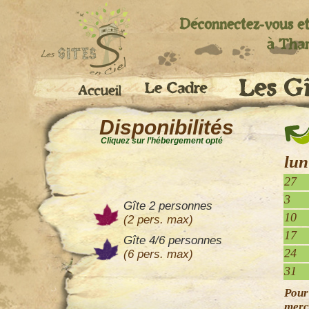
Disponibilités
Cliquez sur l’hébergement opté
lun
27
3
Gîte 2 personnes
10
(2 pers. max)
17
Gîte 4/6 personnes
24
(6 pers. max)
31
Pour
merc