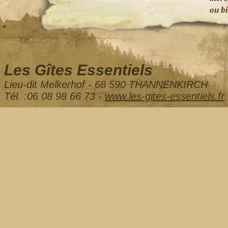
ou b
Les Gîtes Essentiels
Lieu-dit Melkerhof - 68 590 THANNENKIRCH
Tél. :06 08 98 66 73 -
www.les-gites-essentiels.fr