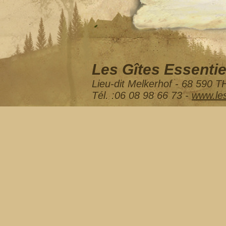
Les Gîtes Essentie
Lieu-dit Melkerhof - 68 59
Tél. :06 08 98 66 73 -
www.les