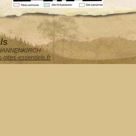
ls
0 THANNENKIRCH
-gites-essentiels.fr